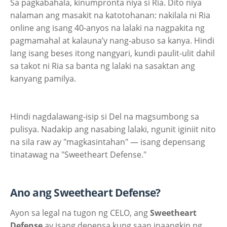
Sa pagkabahala, kinumpronta niya si Ria. Dito niya
nalaman ang masakit na katotohanan: nakilala ni Ria
online ang isang 40-anyos na lalaki na nagpakita ng
pagmamahal at kalauna’y nang-abuso sa kanya. Hindi
lang isang beses itong nangyari, kundi paulit-ulit dahil
sa takot ni Ria sa banta ng lalaki na sasaktan ang
kanyang pamilya.
Hindi nagdalawang-isip si Del na magsumbong sa
pulisya. Nadakip ang nasabing lalaki, ngunit iginiit nito
na sila raw ay "magkasintahan" — isang depensang
tinatawag na "Sweetheart Defense."
Ano ang Sweetheart Defense?
Ayon sa legal na tugon ng CELO, ang
Sweetheart
Defense
ay isang depensa kung saan inaangkin ng