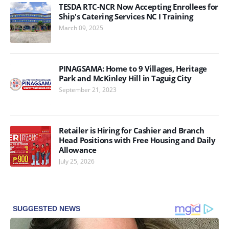
TESDA RTC-NCR Now Accepting Enrollees for
Ship's Catering Services NC I Training
March 09, 2025
PINAGSAMA: Home to 9 Villages, Heritage
Park and McKinley Hill in Taguig City
September 21, 2023
Retailer is Hiring for Cashier and Branch
Head Positions with Free Housing and Daily
Allowance
July 25, 2026