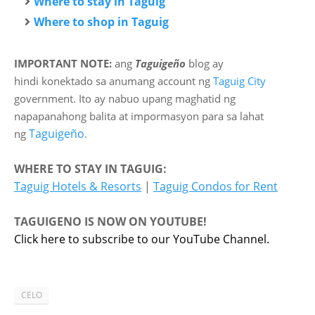
Where to stay in Taguig
Where to shop in Taguig
IMPORTANT NOTE:
ang
Taguigeño
blog ay
hindi
konektado sa anumang account ng
Taguig City
government. Ito ay nabuo upang maghatid ng
napapanahong balita at impormasyon para sa lahat
Taguigeño
ng
.
WHERE TO STAY IN TAGUIG:
Taguig Hotels & Resorts
|
Taguig Condos for Rent
TAGUIGENO IS NOW ON YOUTUBE!
Click here to subscribe to our YouTube Channel.
CELO