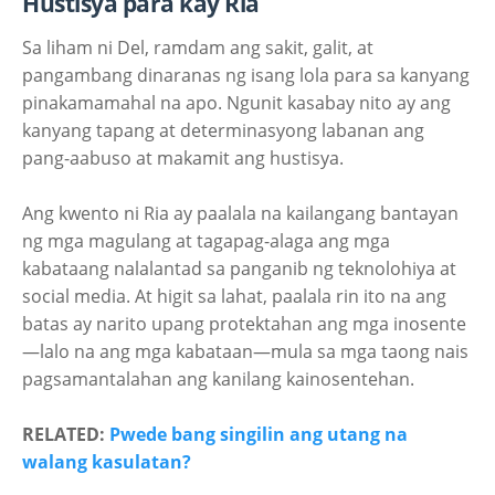
Hustisya para kay Ria
Sa liham ni Del, ramdam ang sakit, galit, at
pangambang dinaranas ng isang lola para sa kanyang
pinakamamahal na apo. Ngunit kasabay nito ay ang
kanyang tapang at determinasyong labanan ang
pang-aabuso at makamit ang hustisya.
Ang kwento ni Ria ay paalala na kailangang bantayan
ng mga magulang at tagapag-alaga ang mga
kabataang nalalantad sa panganib ng teknolohiya at
social media. At higit sa lahat, paalala rin ito na ang
batas ay narito upang protektahan ang mga inosente
—lalo na ang mga kabataan—mula sa mga taong nais
pagsamantalahan ang kanilang kainosentehan.
RELATED:
Pwede bang singilin ang utang na
walang kasulatan?